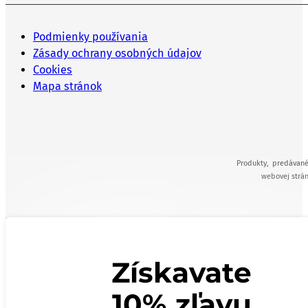
Podmienky používania
Zásady ochrany osobných údajov
Cookies
Mapa stránok
Produkty, predávané
webovej strán
Získavate
10% zľavu