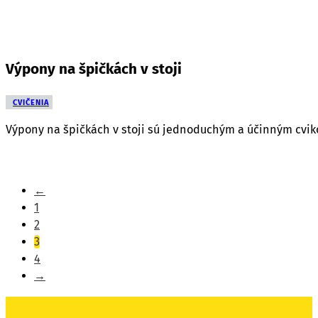
Výpony na špičkách v stoji
CVIČENIA
Výpony na špičkách v stoji sú jednoduchým a účinným cviko
←
1
2
3
4
→