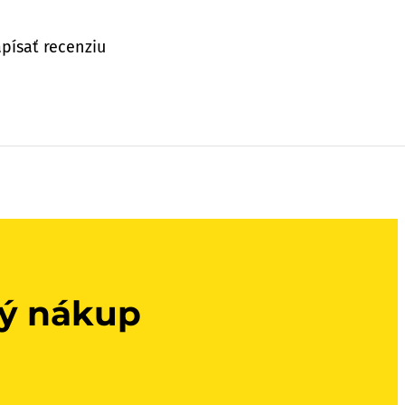
písať recenziu
vý nákup