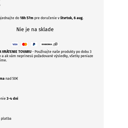
€
jednajte do
18h 57m
pre doručenie v
štvrtok, 6 aug
.
Nie je na sklade
NA VRÁTENIE TOVARU
- Používajte naše produkty po dobu 3
 a ak vám neprinesú požadované výsledky, všetky peniaze
ime.
rma
nad 50€
enie
3-4 dni
platba