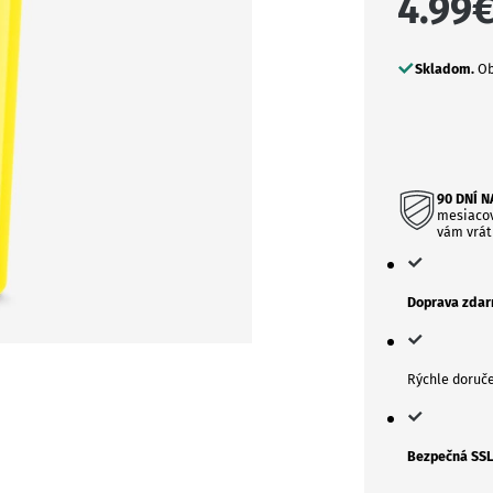
4.99
Skladom.
Ob
90 DNÍ 
mesiacov
vám vrát
Doprava zda
Rýchle doruč
Bezpečná SSL