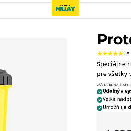
Prot
5,0
Špeciálne n
pre všetky 
VÁŠ DOKONALÝ SPOL
Odolný a vy
Veľká nádo
Umožňuje
d