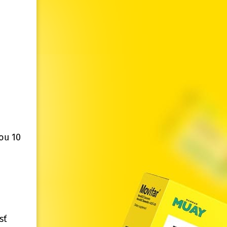
ou 10
sť