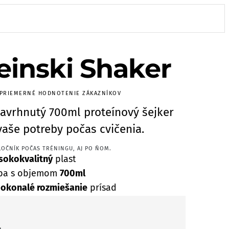
einski Shaker
 PRIEMERNÉ HODNOTENIE ZÁKAZNÍKOV
avrhnutý 700ml proteínový šejker
vaše potreby počas cvičenia.
OČNÍK POČAS TRÉNINGU, AJ PO ŇOM.
sokokvalitný
plast
ba s objemom
700ml
okonalé rozmiešanie
prísad