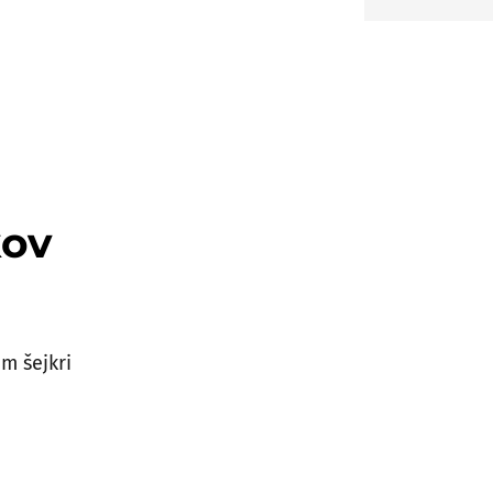
kov
om šejkri