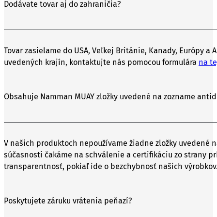
Dodávate tovar aj do zahraničia?
Tovar zasielame do USA, Veľkej Británie, Kanady, Európy a A
uvedených krajín, kontaktujte nás pomocou formulára
na te
Obsahuje Namman MUAY zložky uvedené na zozname antido
V našich produktoch nepoužívame žiadne zložky uvedené n
súčasnosti čakáme na schválenie a certifikáciu zo strany pr
transparentnosť, pokiaľ ide o bezchybnosť našich výrobkov
Poskytujete záruku vrátenia peňazí?