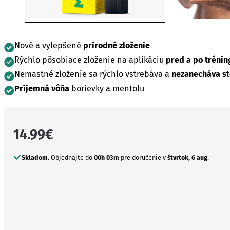
Nové a vylepšené
prírodné zloženie
Rýchlo pôsobiace zloženie na aplikáciu
pred a po trénin
Nemastné zloženie sa rýchlo vstrebáva a
nezanecháva st
Príjemná vôňa
borievky a mentolu
14.99
€
Skladom.
Objednajte do
00h 03m
pre doručenie v
štvrtok, 6 aug
.