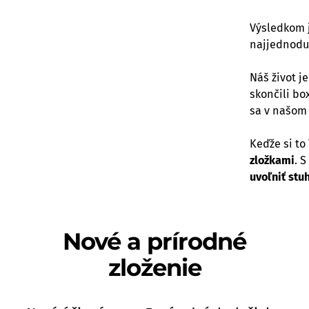
Výsledkom 
najjednoduc
Náš život j
skončili bo
sa v našom
Keďže si t
zložkami
. 
uvoľniť stu
Nové a prírodné
zloženie