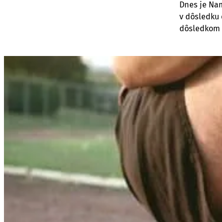
Dnes je Na
v dôsledku
dôsledkom 