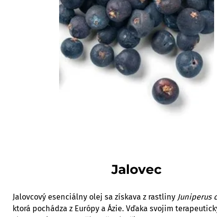
Jalovec
Jalovcový esenciálny olej sa získava z rastliny
Juniperus
ktorá pochádza z Európy a Ázie. Vďaka svojim terapeutic