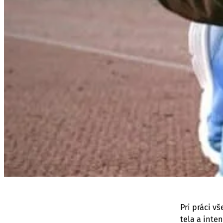
Pri práci v
tela a inte