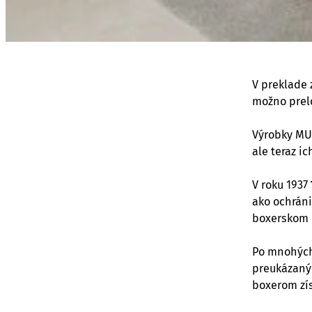
V preklade 
možno prel
Výrobky MU
ale teraz i
V roku 1937
ako ochrán
boxerskom 
Po mnohých
preukázaný
boxerom zí