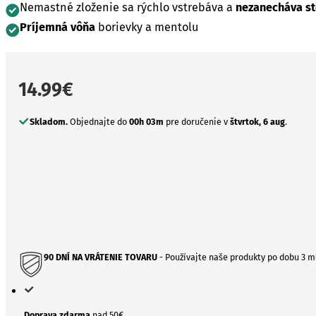
Nemastné zloženie sa rýchlo vstrebáva a
nezanecháva st
Príjemná vôňa
borievky a mentolu
14.99
€
Skladom.
Objednajte do
00h 03m
pre doručenie v
štvrtok, 6 aug
.
90 DNÍ NA VRÁTENIE TOVARU
- Používajte naše produkty po dobu 3 m
Doprava zdarma
nad 50€