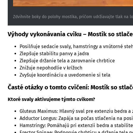
Zdvihnite boky do polohy mostíka, pričom udržiavajte tlak na l
Výhody vykonávania cviku – Mostík so stlače
Posilňuje sedacie svaly, hamstringy a vnútorné ste
Zlepšuje stabilitu panvy a jadra
Zlepšuje držanie tela a zarovnanie chrbtice
Znižuje nepohodlie v krížoch
Zvyšuje koordináciu a uvedomenie si tela
Časté otázky o tomto cvičení: Mostík so stla
Ktoré svaly aktivujeme týmto cvikom?
Gluteus Maximus: Hlavný sval pre extenziu bedra a 
Adductor Longus: Zapája sa počas stlačenia na pos
Hamstringy: Pomáhajú pri extenzii bedra a stabilite
Erector Spinae: Podporuje chrbticu a držanie tela p