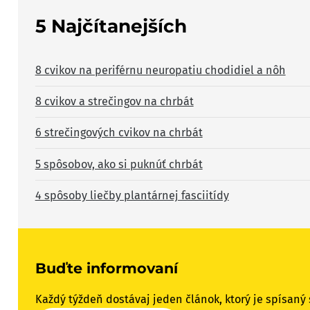
5 Najčítanejších
8 cvikov na periférnu neuropatiu chodidiel a nôh
8 cvikov a strečingov na chrbát
6 strečingových cvikov na chrbát
5 spôsobov, ako si puknúť chrbát
4 spôsoby liečby plantárnej fasciitídy
Buďte informovaní
Každý týždeň dostávaj jeden článok, ktorý je spísaný 