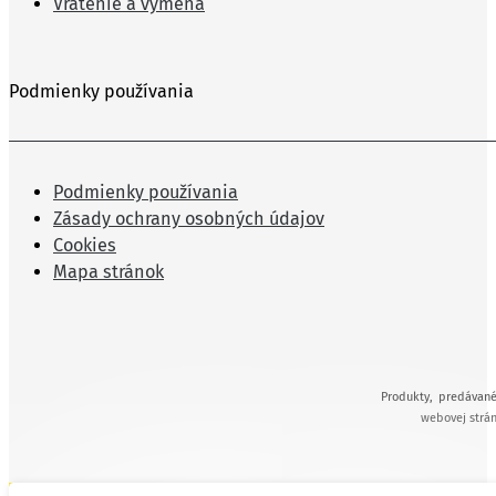
Vrátenie a výmena
Podmienky používania
Podmienky používania
Zásady ochrany osobných údajov
Cookies
Mapa stránok
Produkty, predávané
webovej strán