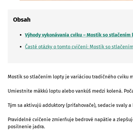
Obsah
Výhody vykonávania cviku – Mostík so stlačením 
Časté otázky o tomto cvičení: Mostík so stlačením
Mostík so stlačením lopty je variáciou tradičného cviku
Umiestnite mäkkú loptu alebo vankúš medzi kolená. Poča
Tým sa aktivujú adduktory (priťahovače), sedacie svaly a 
Pravidelné cvičenie zmierňuje bedrové napätie a zlepšuje
posilnenie jadra.