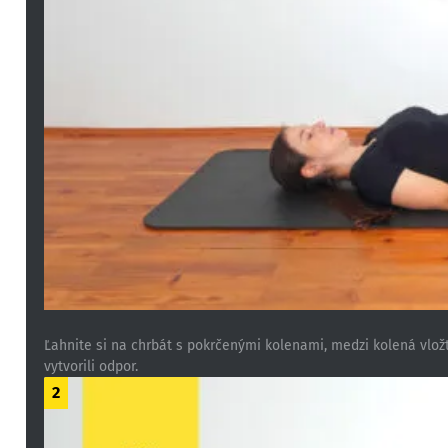
Ľahnite si na chrbát s pokrčenými kolenami, medzi kolená vložt
vytvorili odpor.
2