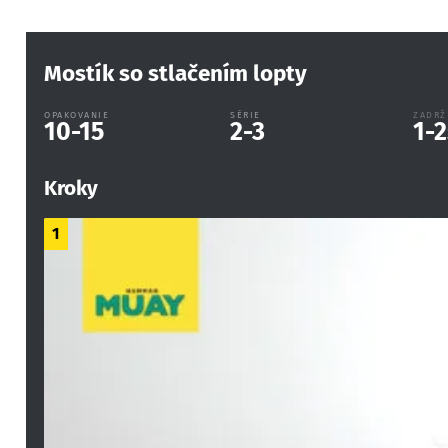
Mostík so stlačením lopty
OPAKOVANIE
SÉRIE
ZADRŽ
10-15
2-3
1-2
Kroky
1