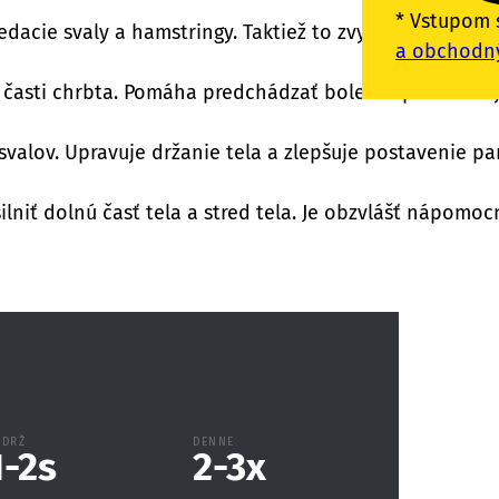
* Vstupom 
dacie svaly a hamstringy. Taktiež to zvyšuje stabilitu 
a obchodn
ej časti chrbta. Pomáha predchádzať bolesti spôsobene
 svalov. Upravuje držanie tela a zlepšuje postavenie pa
lniť dolnú časť tela a stred tela. Je obzvlášť nápomocn
ADRŽ
DENNE
1-2
s
2-3
x