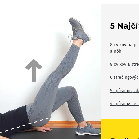
5 Najč
8 cvikov na pe
a nôh
8 cvikov a str
6 strečingovýc
5 spôsobov, ak
4 spôsoby lieč