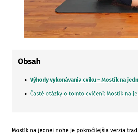
Obsah
Výhody vykonávania cviku – Mostík na jed
Časté otázky o tomto cvičení: Mostík na j
Mostík na jednej nohe je pokročilejšia verzia tra