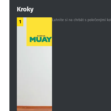
Kroky
Ľahnite si na chrbát s pokrčenými ko
1