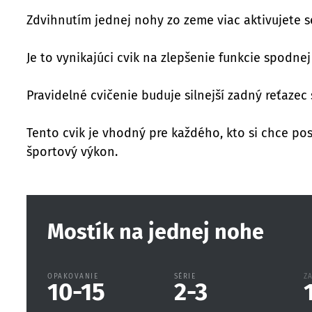
Zdvihnutím jednej nohy zo zeme viac aktivujete se
Je to vynikajúci cvik na zlepšenie funkcie spodn
Pravidelné cvičenie buduje silnejší zadný reťazec
Tento cvik je vhodný pre každého, kto si chce posi
športový výkon.
Mostík na jednej nohe
OPAKOVANIE
SÉRIE
Z
10-15
2-3