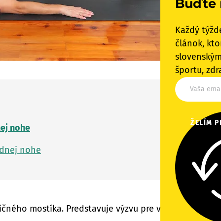
Buďte 
Každý týžd
článok, kto
slovenským
športu, zdr
ŽELÍM P
nej nohe
ednej nohe
dičného mostíka. Predstavuje výzvu pre vašu rovnováhu a