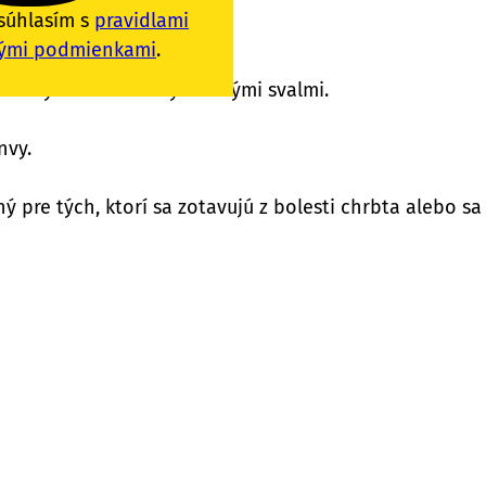
súhlasím s
pravidlami
chrbtice a kontrolu bokov.
ými podmienkami
.
j slabými alebo nevyváženými svalmi.
nvy.
ý pre tých, ktorí sa zotavujú z bolesti chrbta alebo sa 