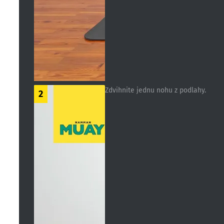
Zdvihnite jednu nohu z podlahy.
2