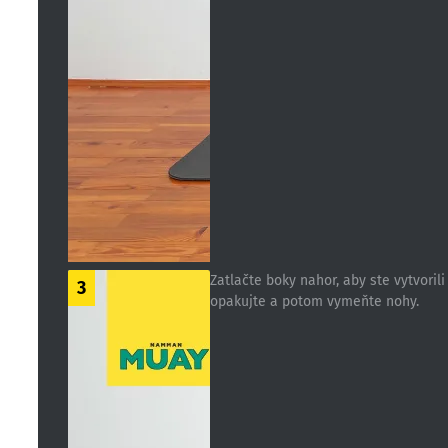
Zatlačte boky nahor, aby ste vytvoril
3
opakujte a potom vymeňte nohy.