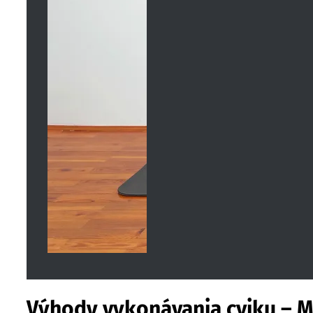
Výhody vykonávania cviku – M