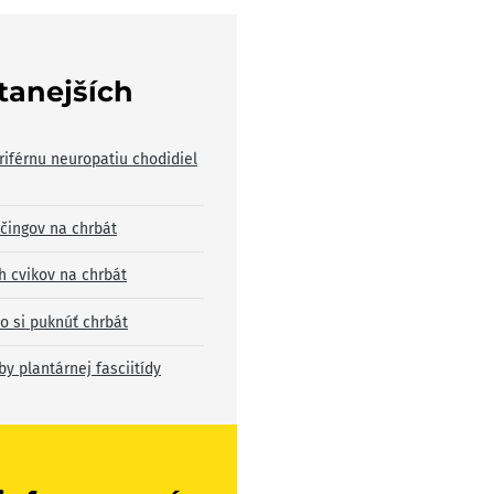
ítanejších
riférnu neuropatiu chodidiel
ečingov na chrbát
h cvikov na chrbát
o si puknúť chrbát
by plantárnej fasciitídy