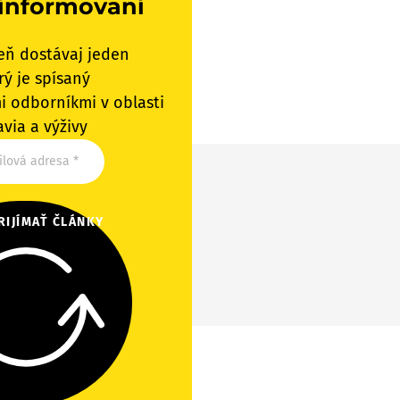
informovaní
eň dostávaj jeden
rý je spísaný
i odborníkmi v oblasti
avia a výživy
RIJÍMAŤ ČLÁNKY
 silu stredu tela.