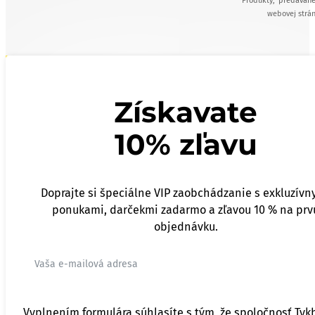
Produkty, predávané
webovej strán
Získavate
10% zľavu
Doprajte si špeciálne VIP zaobchádzanie s exkluzívn
ponukami, darčekmi zadarmo a zľavou 10 % na prv
objednávku.
Vyplnením formulára súhlasíte s tým, že spoločnosť Tyk