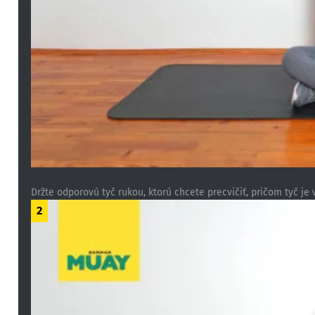
Držte odporovú tyč rukou, ktorú chcete precvičiť, pričom tyč je 
2