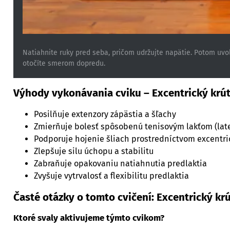
Natiahnite ruky pred seba, pričom udržujte napätie. Potom uvoľ
otočíte smerom dopredu.
Výhody vykonávania cviku – Excentrický krút
Posilňuje extenzory zápästia a šľachy
Zmierňuje bolesť spôsobenú tenisovým lakťom (late
Podporuje hojenie šliach prostredníctvom excentri
Zlepšuje silu úchopu a stabilitu
Zabraňuje opakovaniu natiahnutia predlaktia
Zvyšuje vytrvalosť a flexibilitu predlaktia
Časté otázky o tomto cvičení: Excentrický kr
Ktoré svaly aktivujeme týmto cvikom?