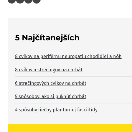
5 Najčítanejších
8 cvikov na periférnu neuropatiu chodidiel a nôh
8 cvikov a strečingov na chrbát
6 strečingových cvikov na chrbát
5 spôsobov, ako si puknúť chrbát
4 spôsoby liečby plantárnej fasciitídy