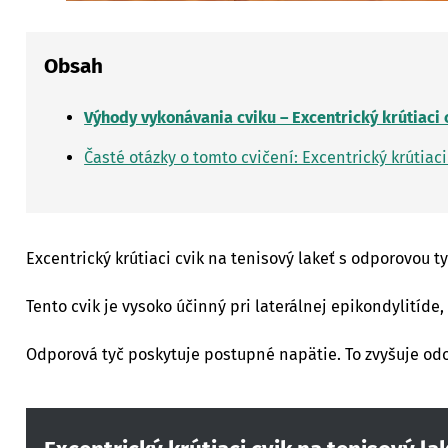
Obsah
Výhody vykonávania cviku – Excentrický krútiaci 
Časté otázky o tomto cvičení: Excentrický krútiac
Excentrický krútiaci cvik na tenisový lakeť s odporovou 
Tento cvik je vysoko účinný pri laterálnej epikondylitíde
Odporová tyč poskytuje postupné napätie. To zvyšuje odoln