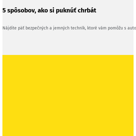
5 spôsobov, ako si puknúť chrbát
Nájdite päť bezpečných a jemných techník, ktoré vám pomôžu s aut