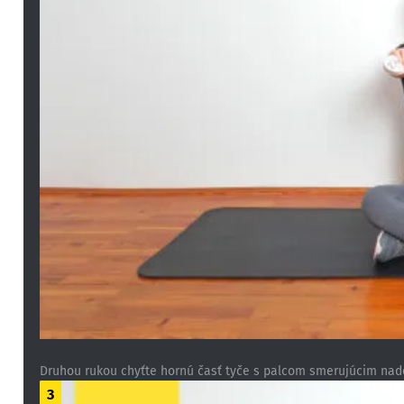
Druhou rukou chyťte hornú časť tyče s palcom smerujúcim nado
3