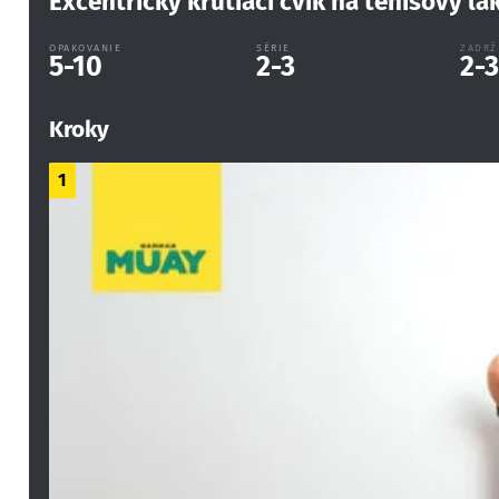
Excentrický krútiaci cvik na tenisový l
OPAKOVANIE
SÉRIE
ZADRŽ
5-10
2-3
2-
Kroky
1